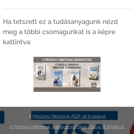
Ha tetszett ez a tudásanyagunk nézd
meg a többi csomagunkat is a képre
kattintva:
A
Pénzügyi Mentorok ÁSZF-ét itt találod
A Pénzügyi Mentorok Adatkezelési tájékoztatója itt érhető el.