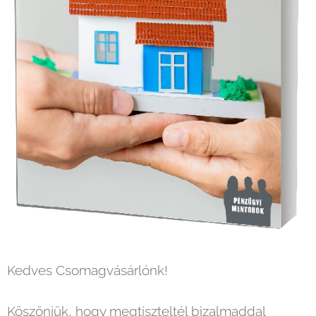
Kedves Csomagvásárlónk!
Köszönjük, hogy megtiszteltél bizalmaddal