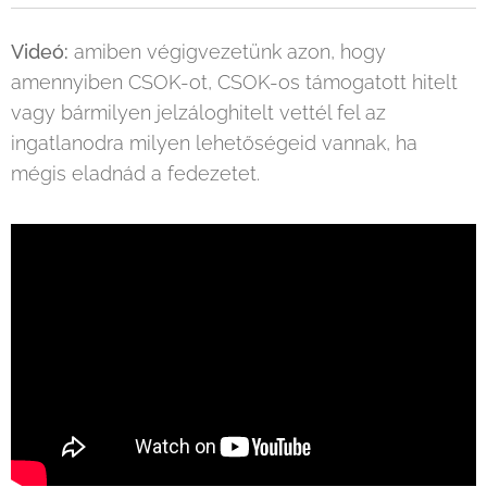
Videó:
amiben végigvezetünk azon, hogy
amennyiben CSOK-ot, CSOK-os támogatott hitelt
vagy bármilyen jelzáloghitelt vettél fel az
ingatlanodra milyen lehetőségeid vannak, ha
mégis eladnád a fedezetet.