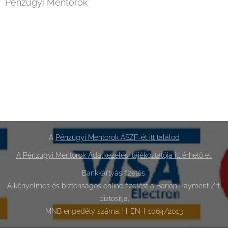
Pénzügyi Mentorok
A
Pénzügyi Mentorok ÁSZF-ét itt találod
A Pénzügyi Mentorok Adatkezelési tájékoztatója itt érhető el.
Bankkártyás fizetés.
A kényelmes és biztonságos online fizetést a Barion Payment Zrt.
biztosítja,
MNB engedély száma: H-EN-I-1064/2013