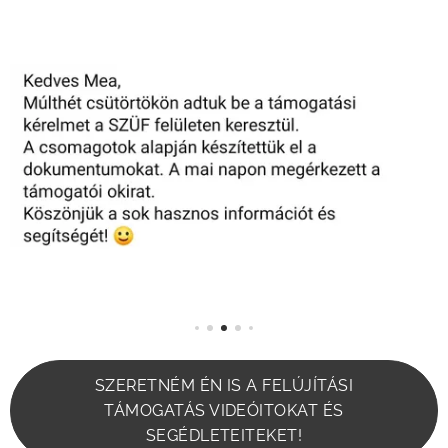
SZERETNÉM ÉN IS A FELÚJÍTÁSI
TÁMOGATÁS VIDEÓITOKAT ÉS
SEGÉDLETEITEKET!