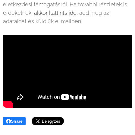
életkezdési támogatásról. Ha további részletek is
érdekelnek,
akkor kattints ide
, add meg az
adataidat és küldjük e-mailben
Share