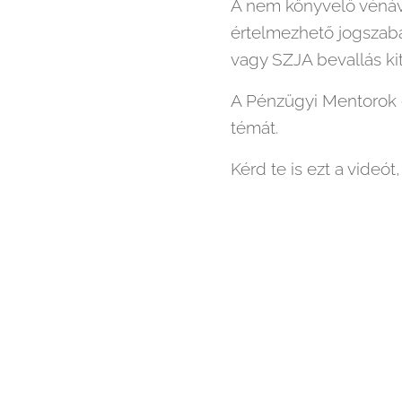
A nem könyvelő vénáv
értelmezhető jogszabál
vagy SZJA bevallás kit
A Pénzügyi Mentorok e
témát.
Kérd te is ezt a videót