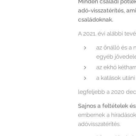
Minden családi pótlé
adó-visszatérítés, ami
családoknak.
A 2021. évi alábbi tev
az önálló és a
egyéb jövedel
az ekhó kétha
a katások után
legfeljebb a 2020 dec
Sajnos a feltételek é
embernek a híradásokb
adóvisszatérítés.