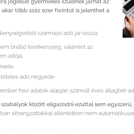
kra jogosult gyermekes szülőnek járhat az
 akár több száz ezer forintot is jelenthet a
ékenységekből származó adó jár vissza:
 nem önálló tevékenység, valamint az
em adója,
rmada,
i tételes adó negyede
ember havi adatok alapján számolt éves átlagbér ad
s szabályok között eligazodni ezúttal sem egyszerű,
an elhangzottakkal ellentétben nem automatikusan 