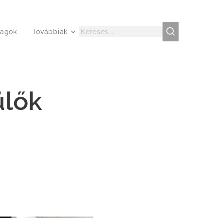
agok
Továbbiak
ülők