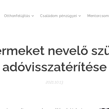
Otthonfelújítás
Családom pénzügyei
Mentorcsom
rmeket nevelő sz
adóvisszatérítése
2021.10.13