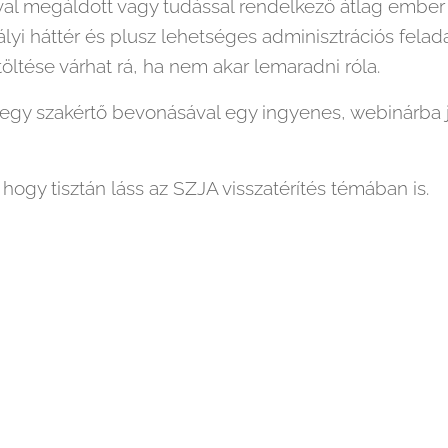
al megáldott vagy tudással rendelkező átlag embe
yi háttér és plusz lehetséges adminisztrációs felada
öltése várhat rá, ha nem akar lemaradni róla.
gy szakértő bevonásával egy ingyenes, webinárba já
, hogy tisztán láss az SZJA visszatérítés témában is.