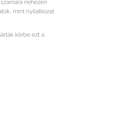
r számára nehezen
tok, mint nyilatkozat
rták körbe ezt a