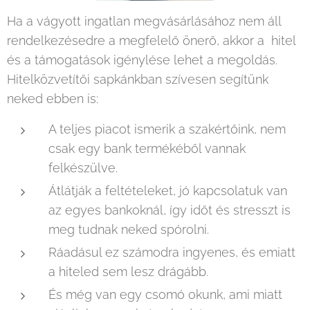
Ha a vágyott ingatlan megvásárlásához nem áll
rendelkezésedre a megfelelő önerő, akkor a hitel
és a támogatások igénylése lehet a megoldás.
Hitelközvetítői sapkánkban szívesen segítünk
neked ebben is:
A teljes piacot ismerik a szakértőink, nem
csak egy bank termékéből vannak
felkészülve.
Átlátják a feltételeket, jó kapcsolatuk van
az egyes bankoknál, így időt és stresszt is
meg tudnak neked spórolni.
Ráadásul ez számodra ingyenes, és emiatt
a hiteled sem lesz drágább.
És még van egy csomó okunk, ami miatt