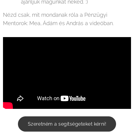
ajánljuk magunkat neked. :)
Nézd csak, mit mondanak róla a Pénzügyi
Mentorok: Mea, Ádám és András a videóban.
Szeretném a segítségeteket kérni!