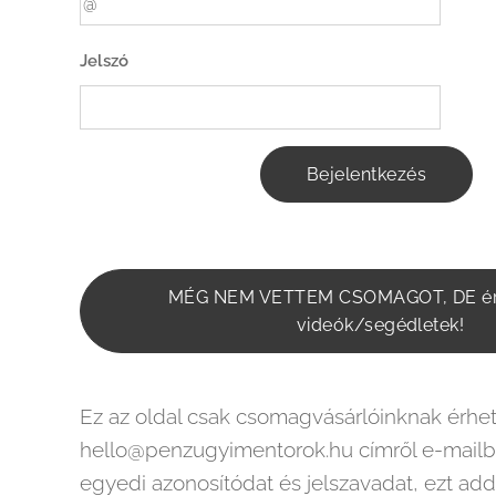
Jelszó
Bejelentkezés
MÉG NEM VETTEM CSOMAGOT, DE ér
videók/segédletek!
Ez az oldal csak csomagvásárlóinknak érhető
hello@penzugyimentorok.hu címről e-mail
egyedi azonosítódat és jelszavadat, ezt add 