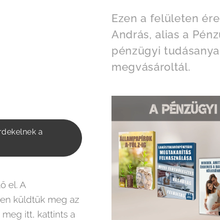
Ezen a felületen ér
András, alias a Pénz
pénzügyi tudásanya
megvásároltál.
dekelnek a
 el. A
ben küldtük meg az
meg itt, kattints a