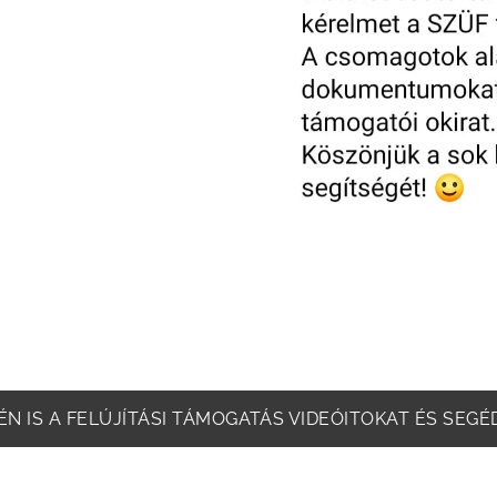
N IS A FELÚJÍTÁSI TÁMOGATÁS VIDEÓITOKAT ÉS SEGÉ