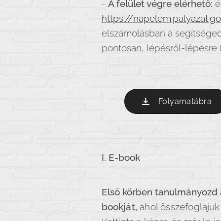
-
A felület végre elérhető:
él
https://napelem.palyazat.go
elszámolásban a segítségedr
pontosan, lépésről-lépésre 
Folyamatábra
I. E-book
Első körben tanulmányozd á
bookját,
ahol összefoglajuk