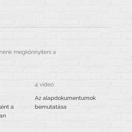
etnénk megkönnyíteni a
4. videó
Az alapdokumentumok
ként a
bemutatása
an