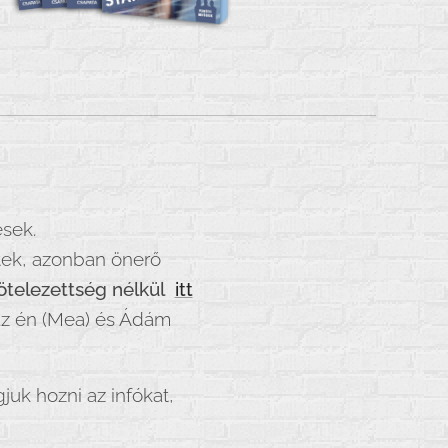
ések.
ktek, azonban önerő
ötelezettség nélkül
itt
 az én (Mea) és Ádám
juk hozni az infókat,