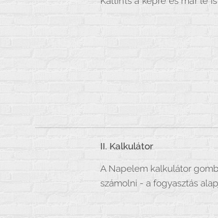
Kattints a képre és már le
II. Kalkulátor
A Napelem kalkulátor gombra
számolni - a fogyasztás ala