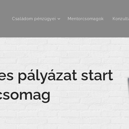
Családom pénzügyei
Mentorcsomagok
Konzult
 pályázat start
csomag