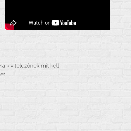
 kivitelezőnek mit kell
let.