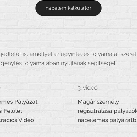
napelem kalkulátor
gédletet is, amellyel az ügyintézés folyamatát szer
igénylés folyamatában nyújtanak segítséget.
ó
3. videó
emes Pályázat
Magánszemély
i Felület
regisztrálása pályázó
trációs Videó
napelemes pályázatb