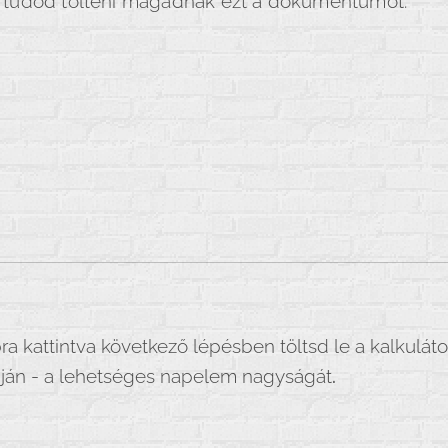
 is tudod tölteni magadnak ezt a dokumentumot.
 kattintva következő lépésben töltsd le a kalkuláto
pján - a lehetséges napelem nagyságát
.