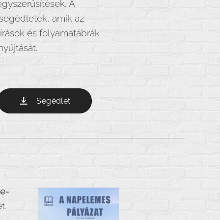
egyszerűsítések. A
segédletek, amik az
eírások és folyamatábrák
yújtását.
Segédlet
e-
t.