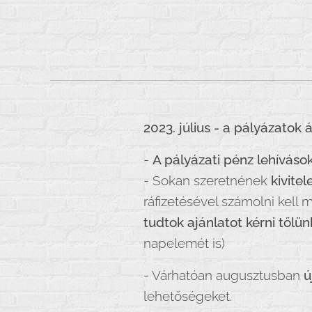
2023. július - a pályázatok 
-
A pályázati pénz lehíváso
- Sokan szeretnének
kivitel
ráfizetésével számolni kell
tudtok ajánlatot kérni tőlün
napelemét is)
- Várhatóan augusztusban
ú
lehetőségeket.