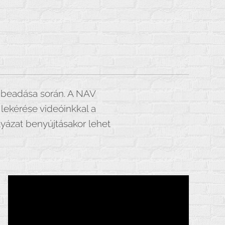
s beadása során. A NAV
 lekérése videóinkkal a
lyázat benyújtásakor lehet