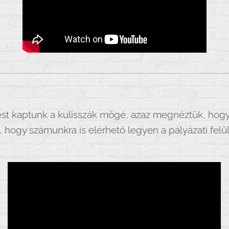
t kaptunk a kulisszák mögé, azaz megnéztük, hogy a
n, hogy számunkra is elérhető legyen a pályázati felü