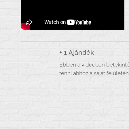
+ 1 Ajándék
Ebben a videóban betekintés
tenni ahhoz a saját felületé