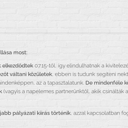
állása most:
k elkezdődtek
07.15-től, így elindulhatnak a kivitelez
ezőt váltani közületek
, ebben is tudunk segíteni ne
 mindenképpen, az a tapasztalatunk.
De mindenféle k
k
(vagyis a napelemes partnerünktől, akik csinálták
jabb pályázati kiírás történik
, azzal kapcsolatban fog