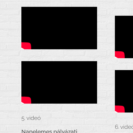
5. videó
6. vide
Napelemes pályázati