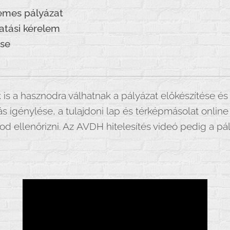
emes pályázat
tási kérelem
ése
 is a hasznodra válhatnak a pályázat előkészítése é
s igénylése, a tulajdoni lap és térképmásolat online
dod ellenőrizni. Az AVDH hitelesítés videó pedig a pá