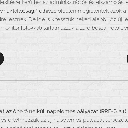
esítésre kerültek az adminisztrációs és elszámolási 
v.hu/lakossag/felhivas
oldalon megjelentek azok a 
e lesznek. De ide is kitesszük neked alább. Az új l
(monitor fotókkal) tartalmazzák a záró beszámoló ben
t az önerő nélküli napelemes pályázat (
RRF-6.2.1)
 és értelmezzük az új napelemes pályázat tervezeté