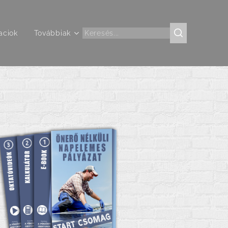
aciok
Továbbiak