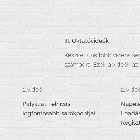
III. Oktatóvideók
Készítettünk több videós se
számodra. Ezek a videók az 
1. videó
2. vide
Pályázati felhívás
Napel
legfontosabb sarokpontjai
Leadás
Regisz