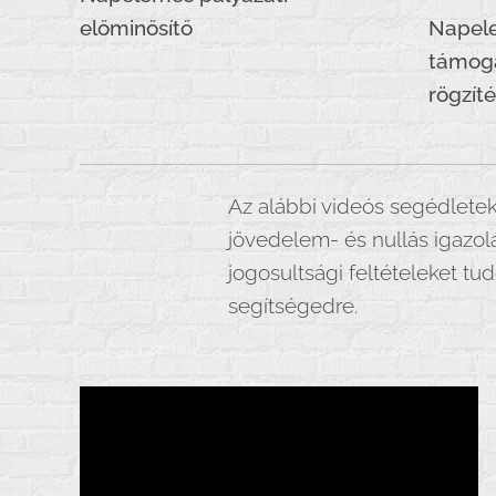
előminősítő
Napel
támoga
rögzít
Az alábbi videós segédletek
jövedelem- és nullás igazolá
jogosultsági feltételeket tu
segítségedre.