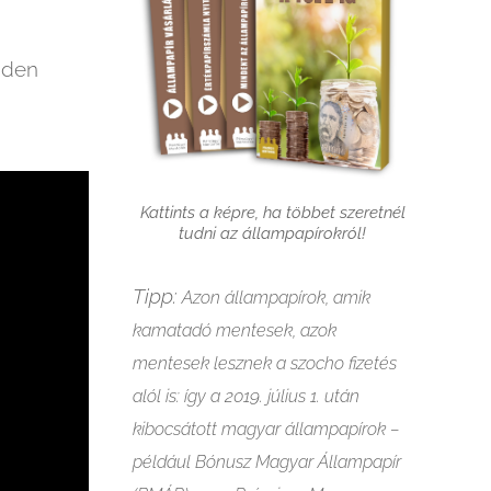
iden
Kattints a képre, ha többet szeretnél
tudni az állampapírokról!
Tipp:
Azon állampapírok, amik
kamatadó mentesek, azok
mentesek lesznek a szocho fizetés
alól is: így a 2019. július 1. után
kibocsátott magyar állampapírok –
például Bónusz Magyar Állampapír