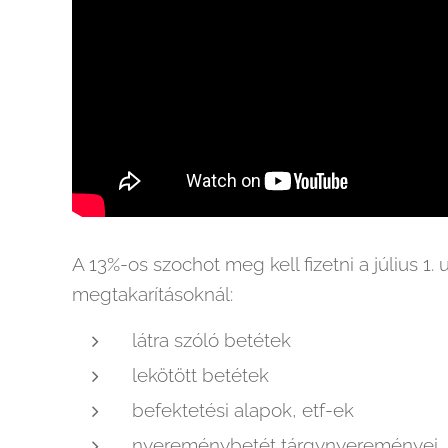
A 13%-os szochot meg kell fizetni a július 1
megtakarításoknál:
látra szóló betétek
lekötött betétek
befektetési alapok, etf-ek
nyereménybetét tárgynyereményei