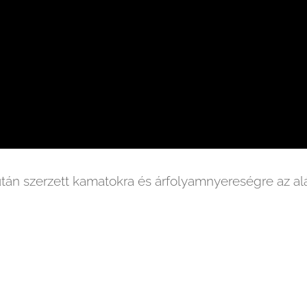
. után szerzett kamatokra és árfolyamnyereségre az al