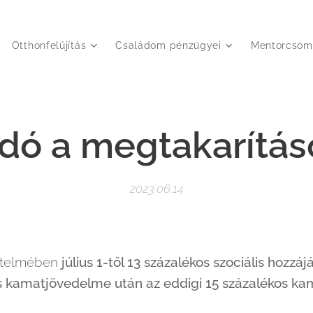
Otthonfelújítás
Családom pénzügyei
Mentorcsom
adó a megtakarítás
2023.06.14
értelmében
július 1-től 13 százalékos szociális hozzájá
tás kamatjövedelme után az eddigi 15 százalékos k