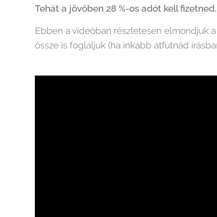
Tehát a jövőben 28 %-os adót kell fizetned.
Ebben a videóban részletesen elmondjuk a s
össze is foglaljuk (ha inkább átfutnád írásban)