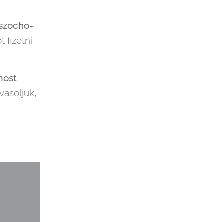
 szocho-
 fizetni.
most
vasoljuk,