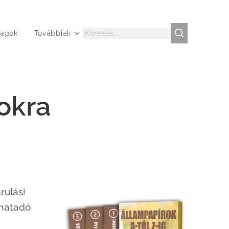
agok
Továbbiak
okra
rulási
amatadó