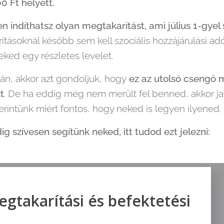
0 Ft helyett.
 indíthatsz olyan megtakarítást, ami július 1-gyel
ításoknál később sem kell szociális hozzájárulási adót
ked egy részletes levelet.
án, akkor azt gondoljuk, hogy
ez az utolsó csengő 
t
. De ha eddig még nem merült fel benned, akkor ja
erintünk miért fontos, hogy neked is legyen ilyened.
 szívesen segítünk neked, itt tudod ezt jelezni: