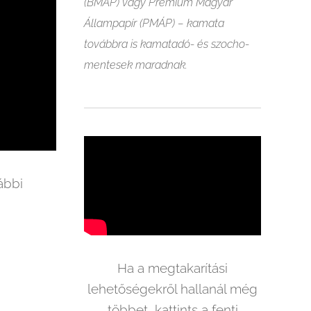
(BMÁP) vagy Prémium Magyar
Állampapír (PMÁP) – kamata
továbbra is kamatadó- és szocho-
mentesek maradnak.
ábbi
Ha a megtakarítási
lehetőségekről hallanál még
többet, kattints a fenti