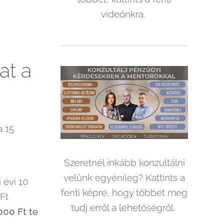
videónkra.
at a
a 15
Szeretnél inkább konzultálni
velünk egyénileg? Kattints a
i évi 10
fenti képre, hogy többet meg
Ft
tudj erről a lehetőségről.
000 Ft te