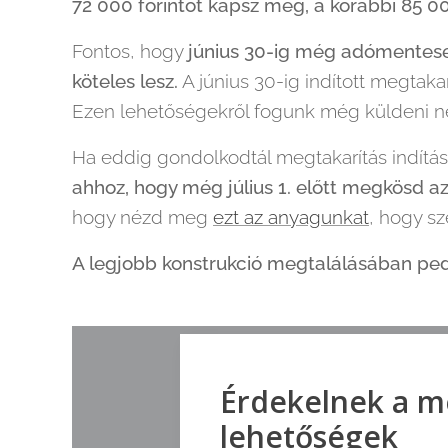
72 000 forintot kapsz meg, a korábbi 85 00
Fontos, hogy
június 30-ig még adómentesen
köteles lesz.
A június 30-ig indított megtakar
Ezen lehetőségekről fogunk még küldeni ne
Ha eddig gondolkodtál megtakarítás indítás
ahhoz, hogy még július 1. előtt megkösd az
hogy nézd meg
ezt az anyagunkat
, hogy sz
A legjobb konstrukció megtalálásában pedig