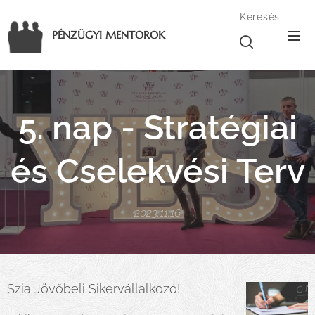
Keresés
PÉNZÜGYI MENTOROK
5
. nap -
Stratégiai
és Cselekvési Terv
2023.11.16
Szia Jövőbeli Sikervállalkozó! 🚀