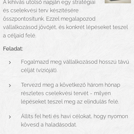
A kihívás utolsó napján egy stratégiai
és cselekvési terv készítésére
összpontosítunk. Ezzel megalapozod
vállalkozásod jövőjét, és konkrét lépéseket teszel
a céljaid felé.
Feladat:
Fogalmazd meg vállalkozásod hosszú távú
célját (vízióját).
Tervezd meg a következő három hónap
részletes cselekvési tervét - milyen
lépéseket teszel meg az elindulás felé.
Állíts fel heti és havi célokat, hogy nyomon
kövesd a haladásodat.