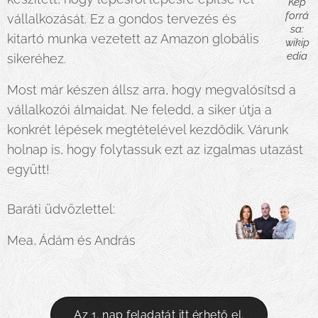
Kép
forrá
vállalkozását. Ez a gondos tervezés és
sa:
kitartó munka vezetett az Amazon globális
wikip
edia
sikeréhez.
Most már készen állsz arra, hogy megvalósítsd a
vállalkozói álmaidat. Ne feledd, a siker útja a
konkrét lépések megtételével kezdődik. Várunk
holnap is, hogy folytassuk ezt az izgalmas utazást
együtt!
Baráti üdvözlettel:
Mea, Ádám és András
Az 1. nap feladatát itt érhető el.