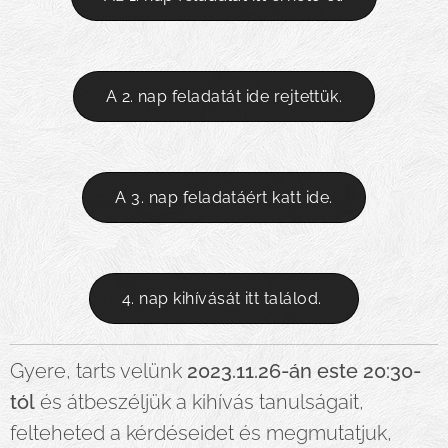
A 2. nap feladatát ide rejtettük.
A 3. nap feladatáért katt ide.
4. nap kihívását itt találod.
Gyere, tarts velünk
2023.11.26-án este 20:30-
tól
és átbeszéljük a kihívás tanulságait,
felteheted a kérdéseidet és megmutatjuk,