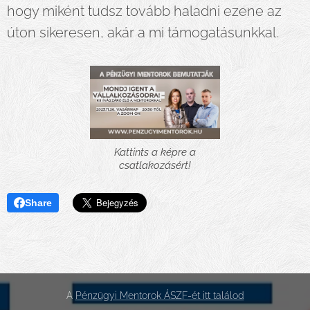
hogy miként tudsz tovább haladni ezene az
úton sikeresen, akár a mi támogatásunkkal.
Kattints a képre a
csatlakozásért!
Share
A
Pénzügyi Mentorok ÁSZF-ét itt találod