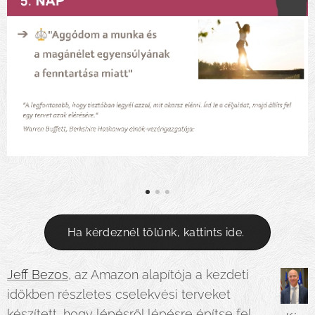
Ha kérdeznél tőlünk, kattints ide.
Jeff Bezos
, az Amazon alapítója a kezdeti
időkben részletes cselekvési terveket
készített, hogy lépésről lépésre építse fel