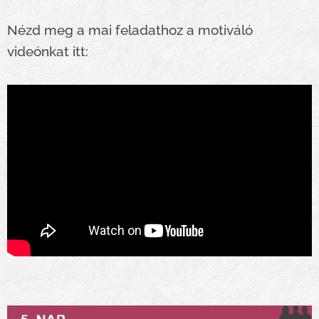
Nézd meg a mai feladathoz a motiváló
videónkat itt: