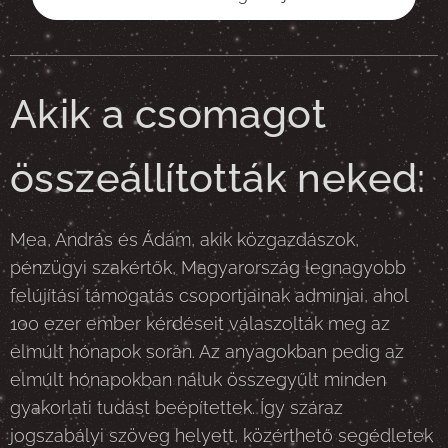
Akik a csomagot
összeállították neked:
Mea, András és Ádám, akik közgazdászok,
pénzügyi szakértők, Magyarország legnagyobb
felújítási támogatás csoportjainak adminjai, ahol
100 ezer ember kérdéseit válaszolták meg az
elmúlt hónapok során. Az anyagokban pedig az
elmúlt hónapokban náluk összegyűlt minden
gyakorlati tudást beépítettek. Így száraz
jogszabályi szöveg helyett, közérthető segédletek