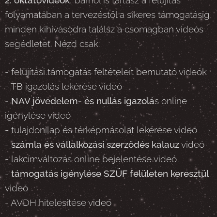
2.
oktatóvideók
, bárhol is tartasz a felújítás
folyamatában a tervezéstől a sikeres támogatásig,
minden kihívásodra találsz a csomagban videós
segédletet. Nézd csak:
- felújítási támogatás feltételeit bemutató videók
- TB igazolás lekérése videó
- NAV jövedelem- és nullás igazolá
s online
igénylése videó
- tulajdonilap és térképmásolat lekérése videó
-
számla és vállalkozási szerződés kalauz
videó
- lakcímváltozás online bejelentése videó
-
támogatás igénylése SZÜF felületen keresztül
videó
- AVDH hitelesítése videó