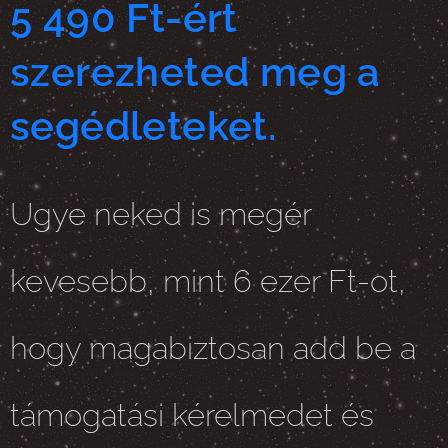
5 490 Ft-ért
szerezheted meg a
segédleteket.
Ugye neked is megér
kevesebb, mint 6 ezer Ft-ot,
hogy magabiztosan add be a
támogatási kérelmedet és