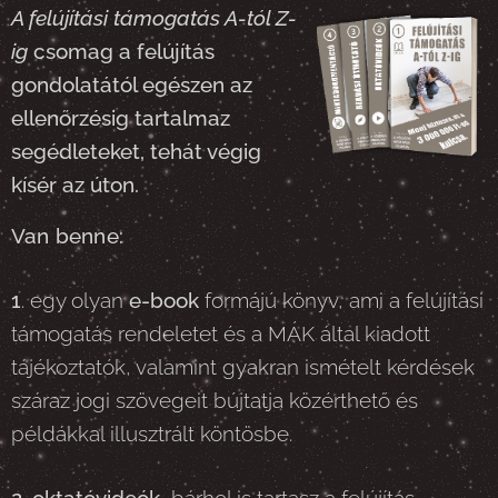
A felújítási támogatás A-tól Z-
ig
csomag a felújítás
gondolatától egészen az
ellenőrzésig tartalmaz
segédleteket, tehát végig
kísér
az úton.
Van benne:
1
. egy olyan
e-book
formájú könyv, ami a felújítási
támogatás rendeletet és a MÁK által kiadott
tájékoztatók, valamint gyakran ismételt kérdések
száraz jogi szövegeit bújtatja közérthető és
példákkal illusztrált köntösbe.