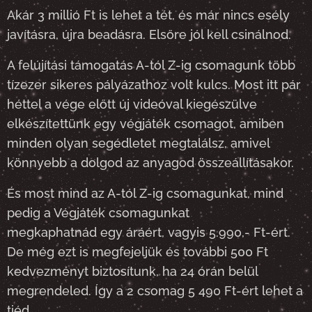
Akár 3 millió Ft is lehet a tét, és már nincs esély
javításra, újra beadásra. Elsőre jól kell csinálnod.
A felújítási támogatás A-tól Z-ig csomagunk több
tízezer sikeres pályázathoz volt kulcs. Most itt pár
héttel a vége előtt új videóval kiegészülve
elkészítettünk egy végjáték csomagot, amiben
minden olyan segédletet megtalálsz, amivel
könnyebb a dolgod az anyagod összeállításakor.
És most mind az A-tól Z-ig csomagunkat, mind
pedig a Végjáték csomagunkat
megkaphatnád
egy áráért, vagyis
5.990,- Ft-ért.
De még ezt is megfejeljük és további 500 Ft
kedvezményt biztosítunk, ha 24 órán belül
megrendeled. Így a 2 csomag 5 490 Ft-ért lehet a
tiéd.