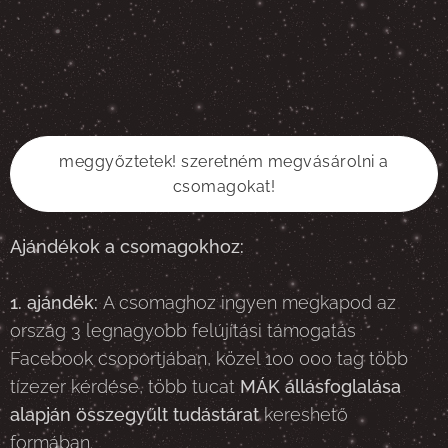
meggyőztetek! szeretném megvásárolni a
csomagokat!
Ajándékok a csomagokhoz:
1. ajándék:
A csomaghoz ingyen megkapod az
ország 3 legnagyobb felújítási támogatás
Facebook csoportjában, közel 100 000 tag több
tízezer kérdése, több tucat
MÁK állásfoglalása
alapján összegyűlt tudástárat
kereshető
formában.