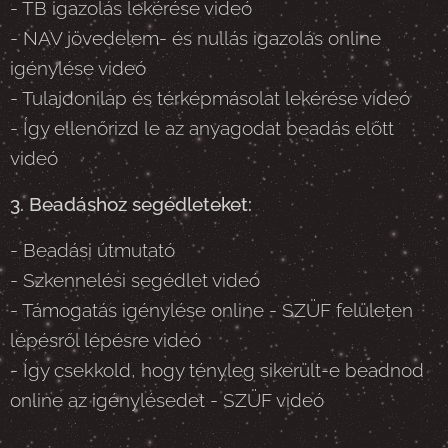
- TB igazolás lekérése videó
- NAV jövedelem- és nullás igazolás online
igénylése videó
- Tulajdonilap és térképmásolat lekérése videó
- Így ellenőrizd le az anyagodat beadás előtt
videó
3. Beadáshoz segédleteket:
- Beadási útmutató
- Szkennelési segédlet videó
- Támogatás igénylése online - SZÜF felületen
lépésről lépésre videó
- Így csekkold, hogy tényleg sikerült-e beadnod
online az igénylésedet - SZÜF videó