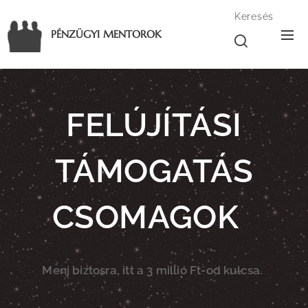
Keresés
PÉNZÜGYI MENTOROK
FELÚJÍTÁSI
TÁMOGATÁS
CSOMAGOK
Menj biztosra, itt a 3 millió Ft-od kulcsa.