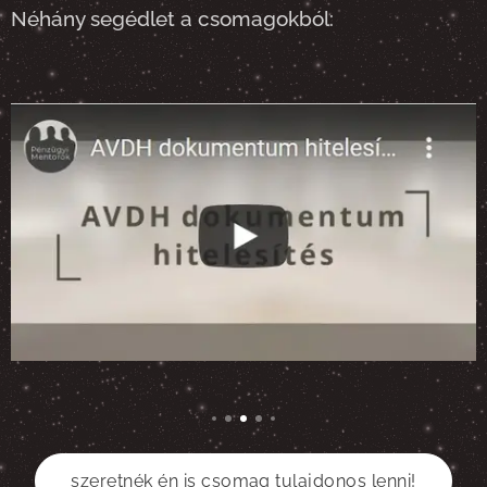
Néhány segédlet a csomagokból:
szeretnék én is csomag tulajdonos lenni!