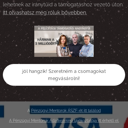
lehetnek az iránytűid a támogatáshoz vezető úton.
Itt olvashatsz még róluk bővebben.
jól hangzik! Szeretném a csomagokat
megvásárolni!
A
Pénzügyi Mentorok ÁSZF-ét itt találod
A Pénzügyi Mentorok Adatkezelési tájékoztatója itt érhető el.