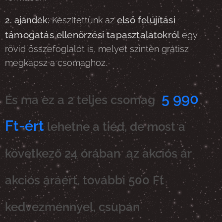
első felújítási
2. ajándék:
Készítettünk az
támogatás ellenőrzési tapasztalatokról
egy
rövid összefoglalót is, melyet szintén grátisz
megkapsz a csomaghoz.
5 990
És ma ez a 2 teljes csomag
Ft-ért
lehetne a tiéd, de most a
következő 24 órában az akciós ár
akciós áráért, további 500 Ft
kedvezménnyel, csupán