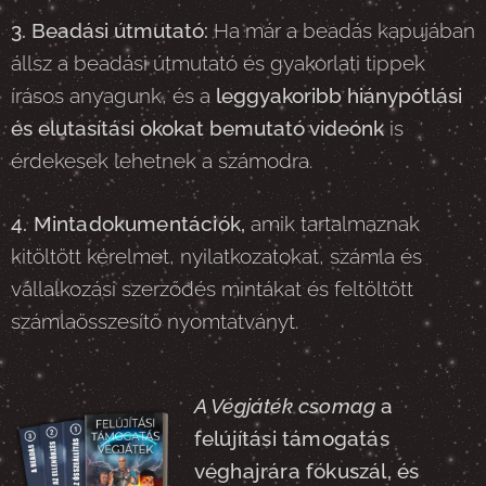
3. Beadási útmutató:
Ha már a beadás kapujában
állsz a beadási útmutató és gyakorlati tippek
írásos anyagunk, és a
leggyakoribb hiánypótlási
és elutasítási okokat bemutató videónk
is
érdekesek lehetnek a számodra.
4. Mintadokumentációk,
amik tartalmaznak
kitöltött kérelmet, nyilatkozatokat, számla és
vállalkozási szerződés mintákat és feltöltött
számlaösszesítő nyomtatványt.
A Végjáték csomag
a
felújítási támogatás
véghajrára fókuszál, és