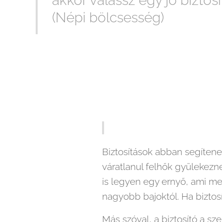
akkor válassz egy jó biztosí
(Népi bölcsesség)
Biztosítások abban segítene
váratlanul felhők gyülekezne
is legyen egy ernyő, ami me
nagyobb bajoktól. Ha biztosí
Más szóval, a biztosító a sze