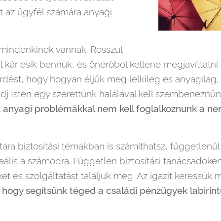
t az ügyfél számára anyagi
mindenkinek vannak. Rosszul
ul kár esik bennük, és önerőből kellene megjavíttatni 
rdést, hogy hogyan éljük meg lelkileg és anyagilag,
j Isten egy szerettünk halálával kell szembenéznün
z anyagi problémákkal nem kell foglalkoznunk a n
ra biztosítási témákban is számíthatsz, függetlenül
 ideális a számodra. Független biztosítási tanácsadóké
et és szolgáltatást találjuk meg. Az igazit keressük
, hogy segítsünk téged a családi pénzügyek labirin