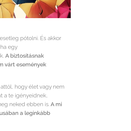
esetleg pótolni. És akkor
 ha egy
k.
A biztosításnak
em várt események
 attól, hogy élet vagy nem
nt a te igényeidnek,
 meg neked ebben is.
A mi
tusában a leginkább