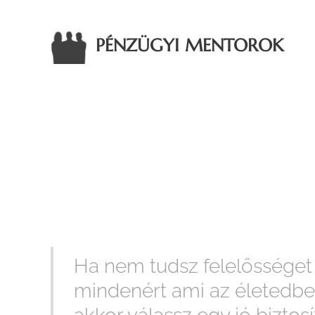
PÉNZÜGYI MENTOROK
Ha nem tudsz felelősséget 
mindenért ami az életedben