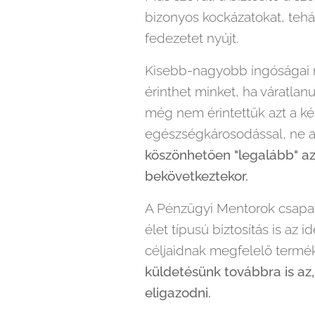
bizonyos kockázatokat, tehá
fedezetet nyújt.
Kisebb-nagyobb ingóságai 
érinthet minket, ha váratlan
még nem érintettük azt a ké
egészségkárosodással, ne ad
köszönhetően "legalább" a
bekövetkeztekor.
A Pénzügyi Mentorok csapatá
élet típusú biztosítás is az
céljaidnak megfelelő termék
küldetésünk továbbra is az
eligazodni.