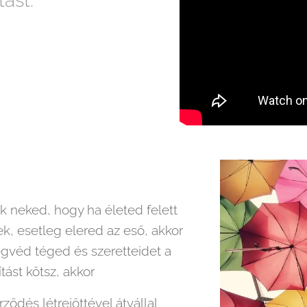
tást.
k neked, hogy ha életed felett
k, esetleg elered az eső, akkor
gvéd téged és szeretteidet a
tást kötsz, akkor
rződés létrejöttével átvállal