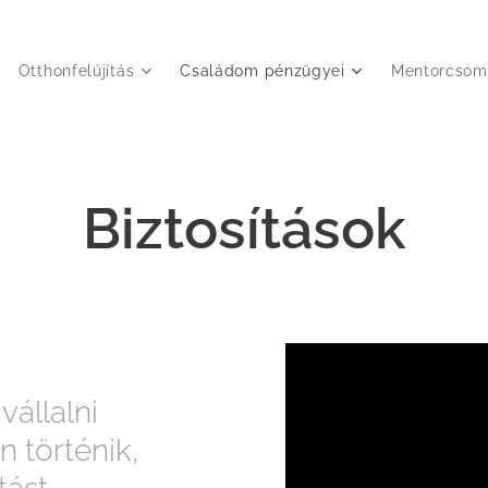
Otthonfelújítás
Családom pénzügyei
Mentorcsom
Biztosítások
vállalni
 történik,