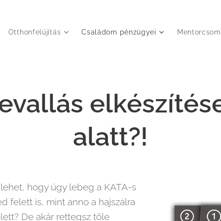
Otthonfelújítás
Családom pénzügyei
Mentorcsom
vallás elkészítés
alatt?!
 lehet, hogy úgy lebeg a KATA-s
d felett is, mint anno a hajszálra
ett? De akár rettegsz tőle