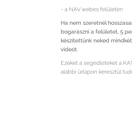
- a NAV webes felületén
Ha nem szeretnél hosszasan
bogarászni a felületet, 5 pe
készítettünk neked mindkét
videót.
Ezeket a segédleteket a KA
alábbi űrlapon keresztül tu