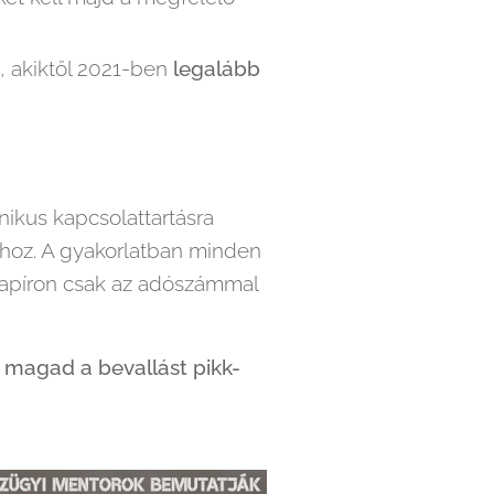
, akiktől 2021-ben
legalább
onikus kapcsolattartásra
-hoz. A gyakorlatban minden
 papíron csak az adószámmal
te magad a bevallást pikk-