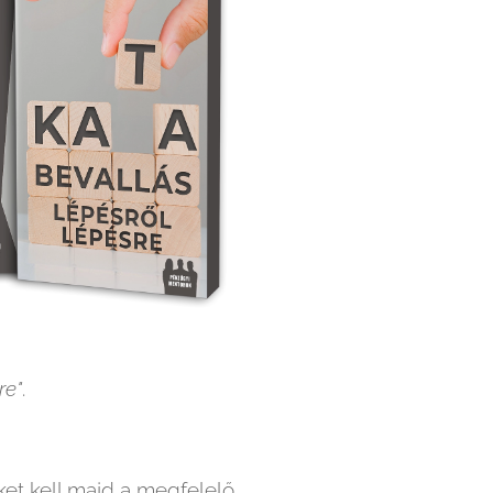
re"
.
eket kell majd a megfelelő