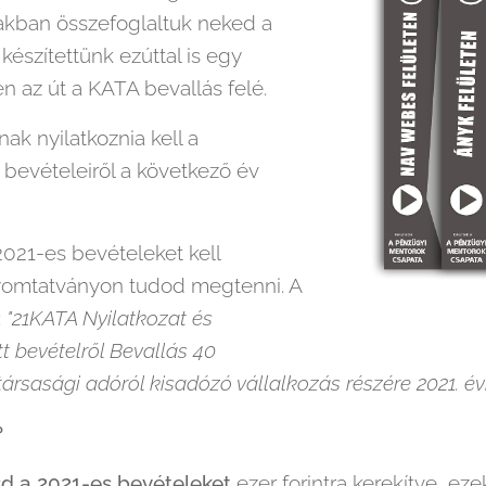
akban összefoglaltuk neked a
észítettünk ezúttal is egy
n az út a KATA bevallás felé.
k nyilatkoznia kell a
bevételeiről a következő év
2021-es bevételeket kell
yomtatványon tudod megtenni. A
:
"21KATA Nyilatkozat és
 bevételről Bevallás 40
ársasági adóról kisadózó vállalkozás részére 2021. év
?
sd a 2021-es bevételeket
ezer forintra kerekítve, ez