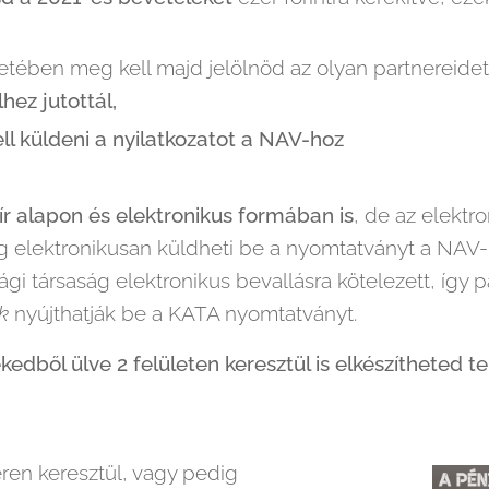
etében meg kell majd jelölnöd az olyan partnereidet
lhez jutottál,
ell küldeni a nyilatkozatot a NAV-hoz
r alapon és elektronikus formában is
, de az elektr
ag elektronikusan küldheti be a nyomtatványt a NAV
ági társaság elektronikus bevallásra kötelezett, így
k
nyújthatják be a KATA nyomtatványt.
kedből ülve 2 felületen keresztül is elkészítheted 
ren keresztül, vagy pedig