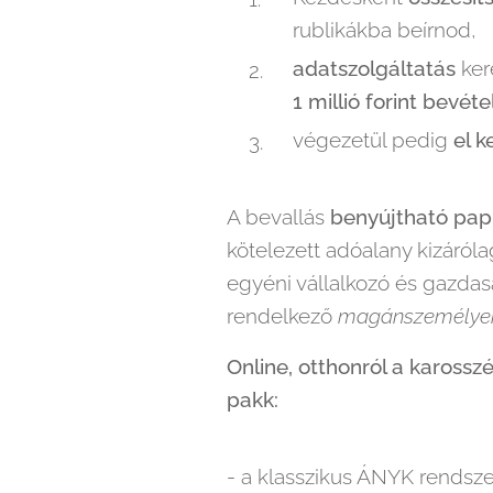
rublikákba beírnod,
adatszolgáltatás
ker
1 millió forint bevéte
végezetül pedig
el k
A bevallás
benyújtható papí
kötelezett adóalany kizáról
egyéni vállalkozó és gazdas
rendelkező
magánszemélye
Online, otthonról a karosszé
pakk:
- a klasszikus ÁNYK rendsze