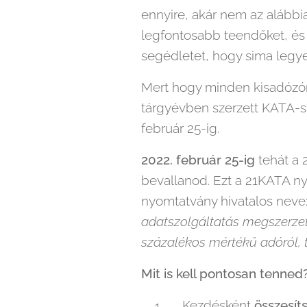
ennyire, akár nem az alábbi
legfontosabb teendőket, és k
segédletet, hogy sima legye
Mert hogy minden kisadózóna
tárgyévben szerzett KATA-s 
február 25-ig.
2022. február 25-ig
tehát a 
bevallanod. Ezt a 21KATA n
nyomtatvány hivatalos neve
adatszolgáltatás megszerzett
százalékos mértékű adóról, t
Mit is kell pontosan tenned
Kezdésként
összesít