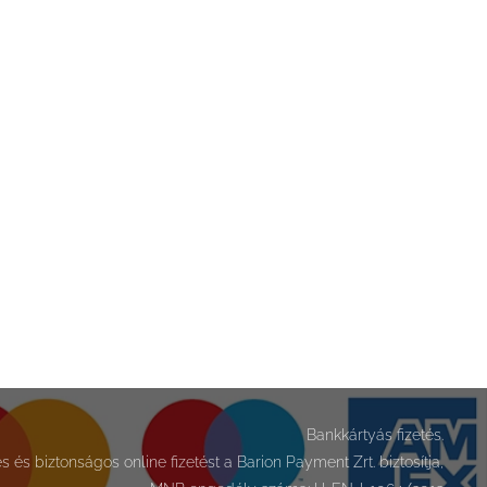
Bankkártyás fizetés.
 és biztonságos online fizetést a Barion Payment Zrt. biztosítja,