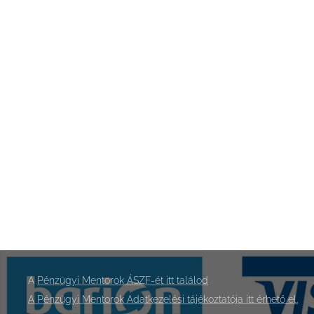
A
Pénzügyi Mentorok ÁSZF-ét itt találod
A Pénzügyi Mentorok Adatkezelési tájékoztatója itt érhető el.