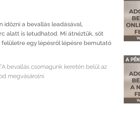
 időzni a bevallás leadásával,
rc alatt is letudhatod. Mi átnéztük, sőt
 felületre egy lépésről lépésre bemutató
TA bevallás csomagunk keretén belül az
dod megvásárolni.