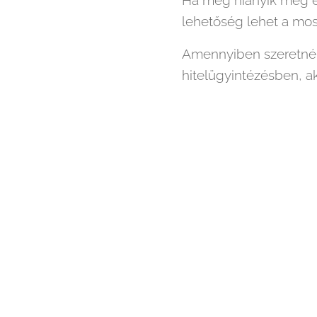
Ha meg hiányik még egy
lehetőség lehet a most
Amennyiben szeretnél 
hitelügyintézésben, akk