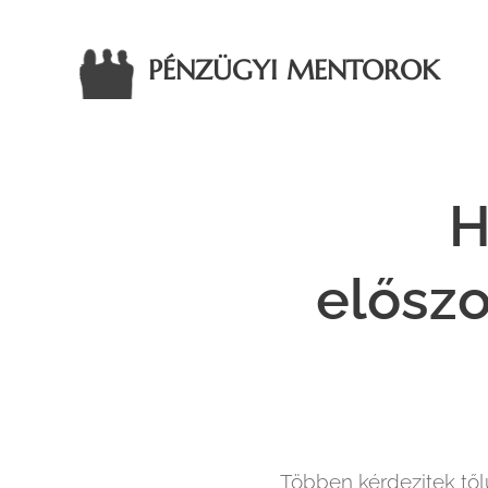
PÉNZÜGYI MENTOROK
H
előszo
Többen kérdezitek től