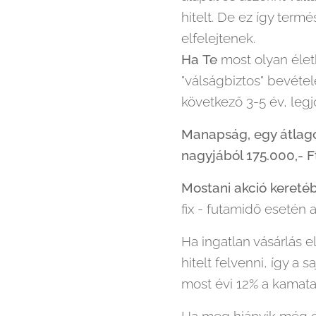
hitelt. De ez így ter
elfelejtenek.
Ha
Te
most olyan életh
"válságbiztos" bevéte
következő 3-5 év, legj
Manapság, egy átlagos
nagyjából 175.000,- F
Mostani akció kereté
fix - futamidő esetén 
Ha ingatlan vásárlás el
hitelt felvenni, így a
most évi 12% a kamata