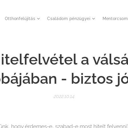
Otthonfelújítás
Családom pénzügyei
Mentorcsom
itelfelvétel a váls
bájában - biztos jó
2022.10.14
ünk, hogy érdemes-e, szabad-e most hitelt felvenni