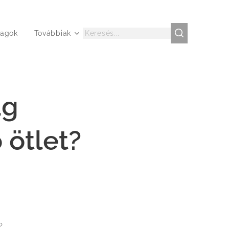
agok
Továbbiak
ág
 ötlet?
?