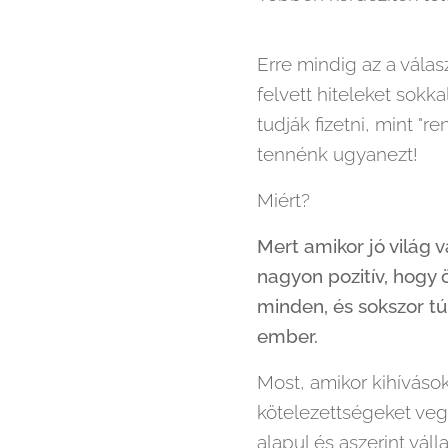
Erre mindig az a vála
felvett hiteleket sok
tudják fizetni, mint "r
tennénk ugyanezt!
Miért?
Mert amikor jó világ 
nagyon pozitív, hogy
minden, és sokszor tú
ember.
Most, amikor kihíváso
kötelezettségeket veg
alapul és aszerint váll