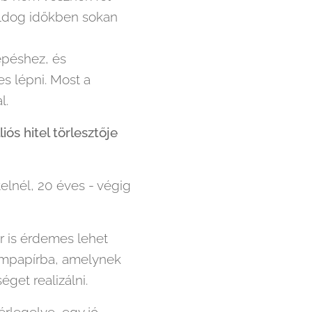
boldog időkben sokan
épéshez, és
s lépni. Most a
l.
ós hitel törlesztője
telnél, 20 éves - végig
or is érdemes lehet
llampapírba, amelynek
get realizálni.