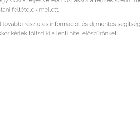
 kicsi a teljes vételárhoz, akkor a fentiek szerint m
ani feltételek mellett.
további részletes információt és díjmentes segítség
or kérlek töltsd ki a lenti hitel előszűrőnket: