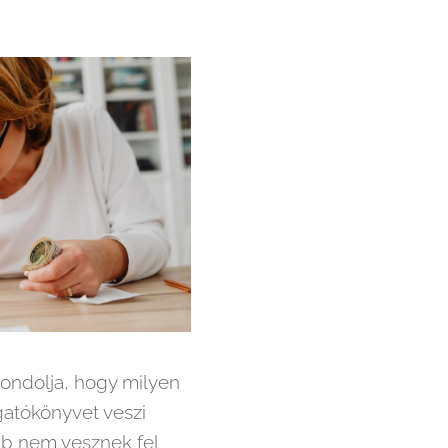
gondolja, hogy milyen
gatókönyvet veszi
kább nem vesznek fel