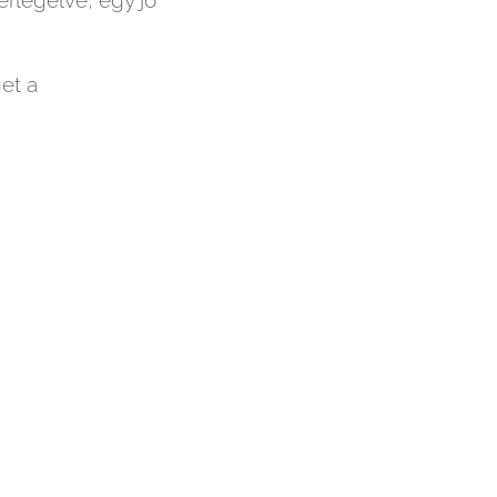
érlegelve, egy jó
et a