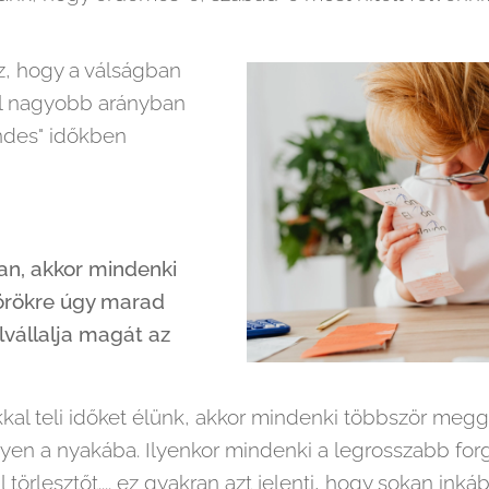
sz, hogy a válságban
kal nagyobb arányban
endes" időkben
van, akkor mindenki
 örökre úgy marad
lvállalja magát az
kkal teli időket élünk, akkor mindenki többször meg
yen a nyakába. Ilyenkor mindenki a legrosszabb for
al törlesztőt.... ez gyakran azt jelenti, hogy sokan in