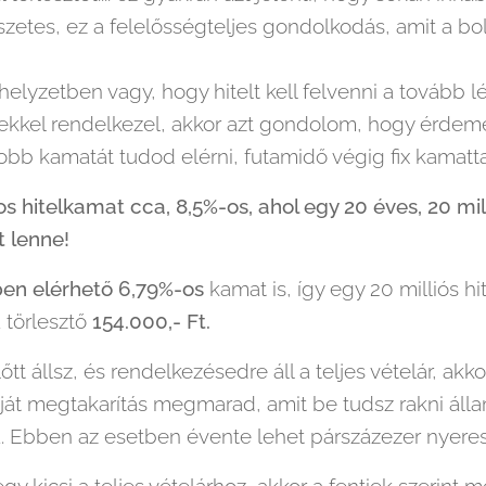
mészetes, ez a felelősségteljes gondolkodás, amit a 
elyzetben vagy, hogy hitelt kell felvenni a tovább l
lekkel rendelkezel, akkor azt gondolom, hogy érdeme
obb kamatát tudod elérni, futamidő végig fix kamatta
 hitelkamat cca, 8,5%-os, ahol egy 20 éves, 20 milli
t lenne!
ben elérhető 6,79%-os
kamat is, így egy 20 milliós hi
a törlesztő
154.000,- Ft.
őtt állsz, és rendelkezésedre áll a teljes vételár, akk
 saját megtakarítás megmarad, amit be tudsz rakni á
. Ebben az esetben évente lehet párszázezer nyeresé