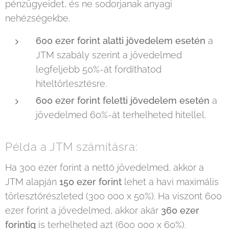
pénzügyeidet, és ne sodorjanak anyagi
nehézségekbe.
600 ezer forint alatti jövedelem esetén
a
JTM szabály szerint a jövedelmed
legfeljebb 50%-át fordíthatod
hiteltörlesztésre.
600 ezer forint feletti jövedelem esetén
a
jövedelmed 60%-át terhelheted hitellel.
Példa a JTM számításra:
Ha 300 ezer forint a nettó jövedelmed, akkor a
JTM alapján
150 ezer forint
lehet a havi maximális
törlesztőrészleted (300 000 x 50%). Ha viszont 600
ezer forint a jövedelmed, akkor akár
360 ezer
forintig
is terhelheted azt (600 000 x 60%).