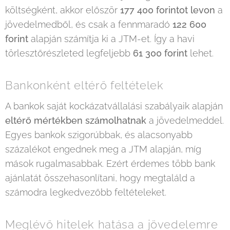
költségként, akkor először
177 400 forintot levon
a
jövedelmedből, és csak a fennmaradó
122 600
forint
alapján számítja ki a JTM-et. Így a havi
törlesztőrészleted legfeljebb
61 300 forint
lehet.
Bankonként eltérő feltételek
A bankok saját kockázatvállalási szabályaik alapján
eltérő mértékben számolhatnak
a jövedelmeddel.
Egyes bankok szigorúbbak, és alacsonyabb
százalékot engednek meg a JTM alapján, míg
mások rugalmasabbak. Ezért érdemes több bank
ajánlatát összehasonlítani, hogy megtaláld a
számodra legkedvezőbb feltételeket.
Meglévő hitelek hatása a jövedelemre