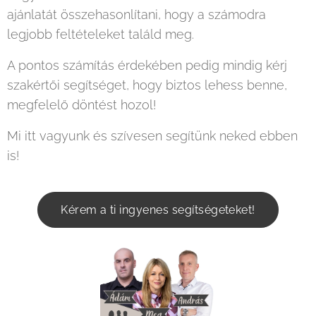
ajánlatát összehasonlítani, hogy a számodra
legjobb feltételeket találd meg.
A pontos számítás érdekében pedig mindig kérj
szakértői segítséget, hogy biztos lehess benne,
megfelelő döntést hozol!
Mi itt vagyunk és szívesen segítünk neked ebben
is!
Kérem a ti ingyenes segítségeteket!