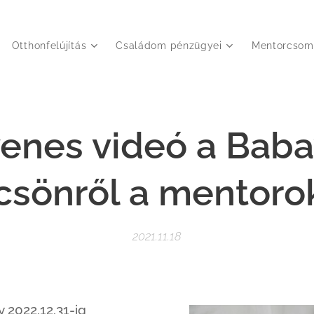
Otthonfelújítás
Családom pénzügyei
Mentorcsom
yenes videó a Baba
csönről a mentoro
2021.11.18
y 2022.12.31-ig