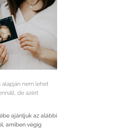
s alapján nem lehet
ennáll, de azért
be ajánljuk az alábbi
ől, amiben végig