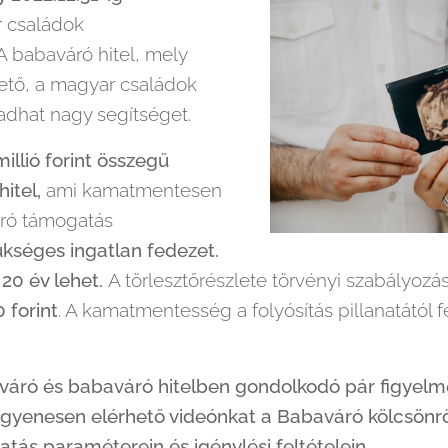
 családok
 babaváró hitel, mely
hető, a magyar családok
dhat nagy segítséget.
llió forint összegű
itel,
ami kamatmentesen
áró támogatás
kséges ingatlan fedezet.
20 év lehet.
A törlesztőrészlete törvényi szabályozá
 forint
. A kamatmentesség a folyósítás pillanatától f
áró és babaváró hitelben gondolkodó pár figyelmé
ingyenesen elérhető videónkat a Babaváró kölcsönr
ás paraméterein és igénylési feltételein.