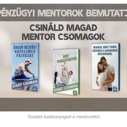
További tudásanyagok a mentoroktól