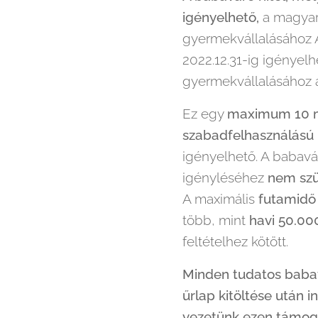
igényelhető,
a magyar
gyermekvállalásához A
2022.12.31-ig igényel
gyermekvállalásához a
Ez egy
maximum 10 mi
szabadfelhasználású h
igényelhető. A babav
igényléséhez
nem szü
A maximális
futamidő 
több, mint
havi 50.000
feltételhez kötött.
Minden tudatos babav
űrlap kitöltése után 
vezetünk ezen támogat