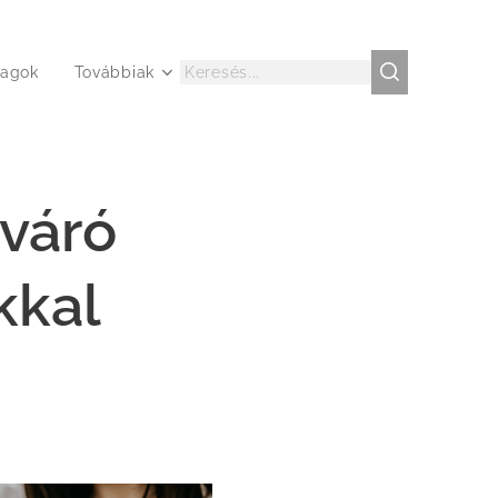
agok
Továbbiak
váró
kkal