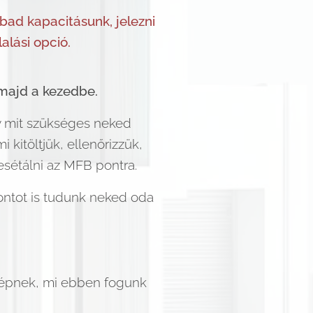
ad kapacitásunk, jelezni
alási opció.
majd a kezedbe.
ogy mit szükséges neked
kitöltjük, ellenőrizzük,
esétálni az MFB pontra.
ontot is tudunk neked oda
 lépnek, mi ebben fogunk