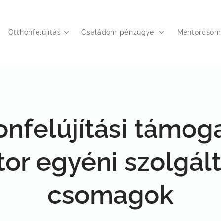
Otthonfelújítás
Családom pénzügyei
Mentorcsom
onfelújítási támoga
or egyéni szolgált
csomagok