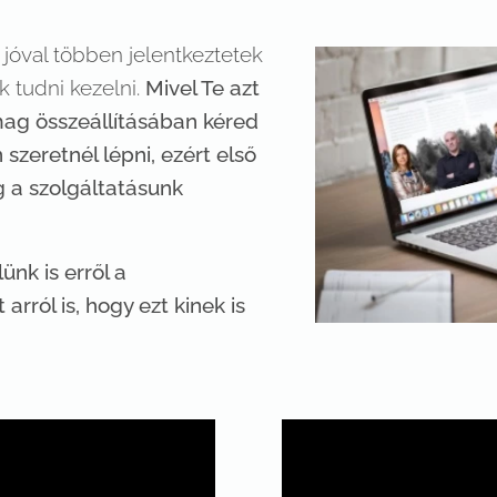
 jóval többen jelentkeztetek
k tudni kezelni.
Mivel Te azt
mag összeállításában kéred
szeretnél lépni, ezért első
 a szolgáltatásunk
ünk is erről a
arról is, hogy ezt kinek is