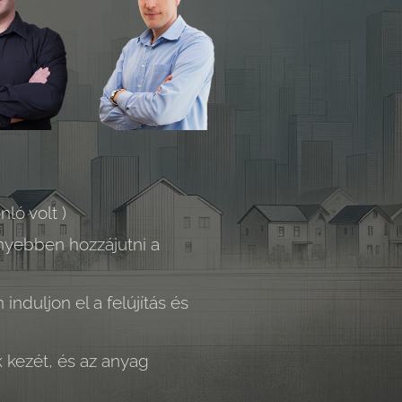
ló volt )
nyebben hozzájutni a
induljon el a felújítás és
k kezét, és az anyag