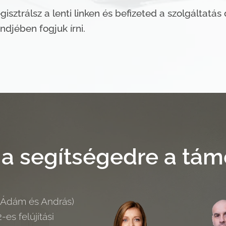
sztrálsz a lenti linken és befizeted a szolgáltatás 
ndjében fogjuk írni.
k a segítségedre a tá
 Ádám és András)
es felújítási