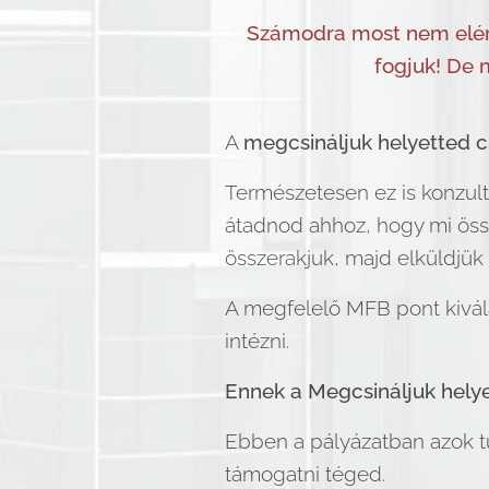
Számodra most nem elérh
fogjuk! De 
A
megcsináljuk helyetted 
Természetesen ez is konzultá
átadnod ahhoz, hogy mi össze
összerakjuk, majd elküldjük
A megfelelő MFB pont kivála
intézni.
Ennek a Megcsináljuk helye
Ebben a pályázatban azok tu
támogatni téged.