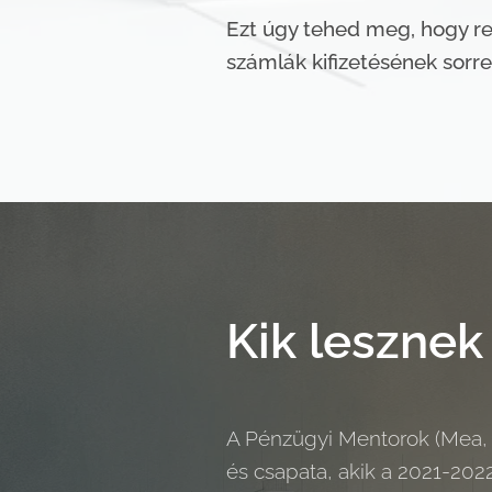
Ezt úgy tehed meg, hogy regi
számlák kifizetésének sorre
Kik leszne
A Pénzügyi Mentorok (Mea,
és csapata, akik a 2021-2022-