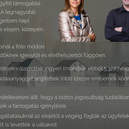
gyfél támogatási
. A legnagyobb
égeiben napi
ás elején, közepén,
ásnál 4 féle módon
ődőknek igénytől és élethelyzettől függően:
rdésre válaszoltak ingyen (mondjuk ebből 5.327 hason
udásanyaggal segítettek több tízezer embernek kön
ndelkezésre állt, hogy a biztos jogosultság tudatában 
lek a támogatás igénylésre
lgáltatásuknál az elejétől a végéig fogták az ügyfele
t is levették a vállakról