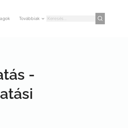
agok
Továbbiak
tás -
atási