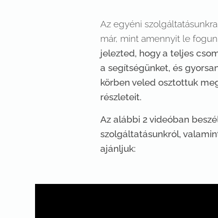
Az egyéni szolgáltatásunkra
már, mint amennyit le fogun
jelezted, hogy a teljes cso
a segítségünket, és gyorsan 
körben veled osztottuk meg
részleteit.
Az alábbi 2 videóban beszél
szolgáltatásunkról, valamint 
ajánljuk: