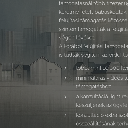
támogatásnál több tízezer ü
kérelme felett bábáskodtak
felújítási támogatás közöss
szinten támogatták a felújít
végén lévőket.
A korábbi felújítási támogat
is tudtak segíteni az érdekl
több, mint 10.000 ké
minimáláras videós t
támogatáshoz
a konzultáció light re
készüljenek az ügyfe
konzultáció extra szo
összeállításának terhé