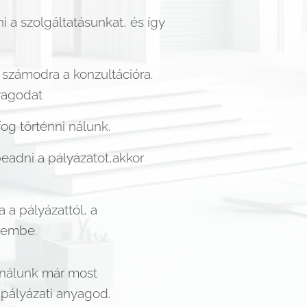
 a szolgáltatásunkat, és így
 számodra a konzultációra.
nyagodat
og történni nálunk.
adni a pályázatot,akkor
a pályázattól, a
elembe.
t nálunk már most
 pályázati anyagod.