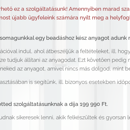
ető ez a szolgáltatásunk! Amennyiben marad szab
most újabb ügyfeleink számára nyílt meg a helyfogl
csomagunkkal
egy beadáshoz kész anyagot adunk 
cióval indul, ahol átbeszéljük a feltételeket, ill. h
 tudjuk állítani az anyagodat. Ezt követően pedig mi 
 neked az anyagot, amivel nincs más dolgod, mint b
sztásában is segítünk, ill. bizonyos esetekben időp
tted szolgáltatásunknak a díja 199 990 Ft.
dnak sikeresek lenni, akik felkészültek és gyorsan