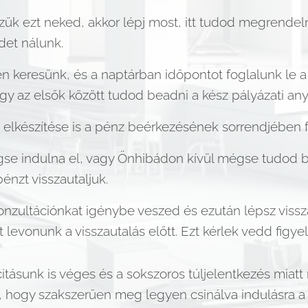
ük ezt neked, akkor lépj most, itt tudod megrendelni
det nálunk.
 keresünk, és a naptárban időpontot foglalunk le a
ogy az elsők között tudod beadni a kész pályázati a
elkészítése is a pénz beérkezésének sorrendjében f
e indulna el, vagy Önhibádon kívül mégse tudod be
énzt visszautaljuk.
ultációnkat igénybe veszed és ezután lépsz vissza 
t levonunk a visszautalás előtt. Ezt kérlek vedd figy
citásunk is véges és a sokszoros túljelentkezés miat
et, hogy szakszerűen meg legyen csinálva indulásra a