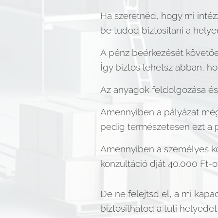
Ha szeretnéd, hogy mi intézz
be tudod biztosítani a helye
A pénz beérkezését követően
Így biztos lehetsz abban, h
Az anyagok feldolgozása és 
Amennyiben a pályázat mégs
pedig természetesen ezt a p
Amennyiben a személyes konz
konzultáció dját 40.000 Ft-o
De ne felejtsd el, a mi kapa
biztosíthatod a tuti helyed