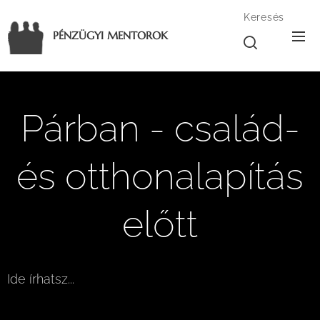
Keresés
PÉNZÜGYI MENTOROK
Párban - család-
és otthonalapítás
előtt
Ide írhatsz...