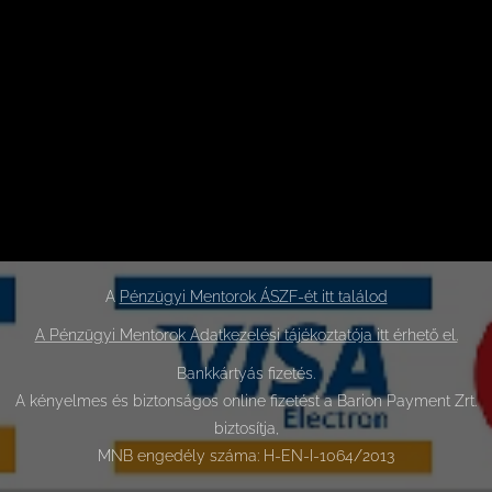
A
Pénzügyi Mentorok ÁSZF-ét itt találod
A Pénzügyi Mentorok Adatkezelési tájékoztatója itt érhető el.
Bankkártyás fizetés.
A kényelmes és biztonságos online fizetést a Barion Payment Zrt.
biztosítja,
MNB engedély száma: H-EN-I-1064/2013