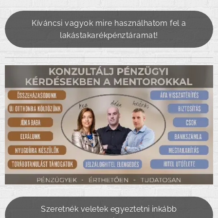
Kíváncsi vagyok mire használhatom fel a
lakástakarékpénztáramat!
Szeretnék veletek egyeztetni inkább