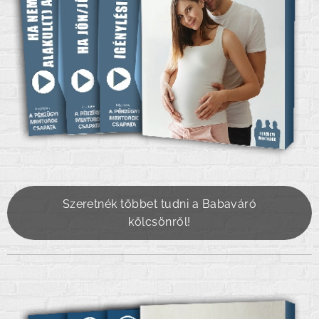
Szeretnék többet tudni a Babaváró
kölcsönről!