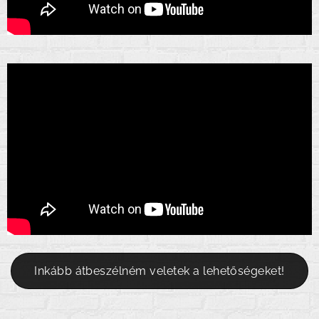
Inkább átbeszélném veletek a lehetőségeket!