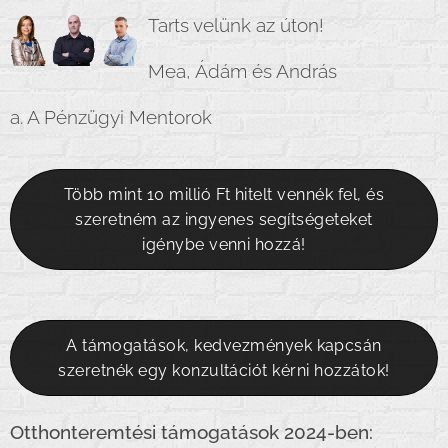
Tarts velünk az úton!
Mea, Ádám és András
a. A Pénzügyi Mentorok
Több mint 10 millió Ft hitelt vennék fel, és
szeretném az ingyenes segítségeteket
igénybe venni hozzá!
A támogatások, kedvezmények kapcsán
szeretnék egy konzultációt kérni hozzátok!
Otthonteremtési támogatások 2024-ben: