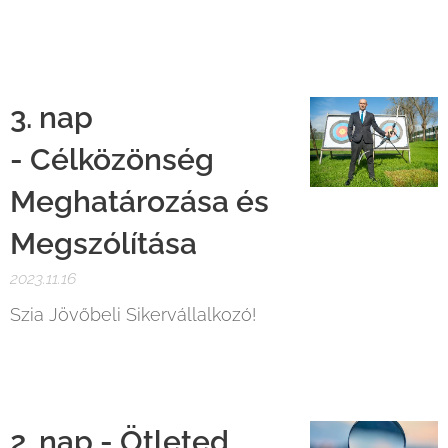
🚀
3. nap
- Célközönség
Meghatározása és
Megszólítása
2023.11.16
Szia Jövőbeli Sikervállalkozó!
🌟
2
. nap -
Ötleted