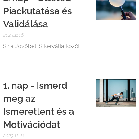
Piackutatása és
Validálása
2023.11.16
Szia Jövőbeli Sikervállalkozó!
🌟
1. nap - Ismerd
meg az
Ismeretlent és a
Motivációdat
2023.11.16