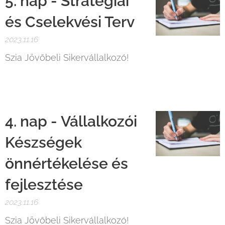
5
. nap -
Stratégiai
és Cselekvési Terv
2023.11.16
Szia Jövőbeli Sikervállalkozó!
🚀
4. nap - Vállalkozói
Készségek
önnértékelése és
fejlesztése
2023.11.16
Szia Jövőbeli Sikervállalkozó!