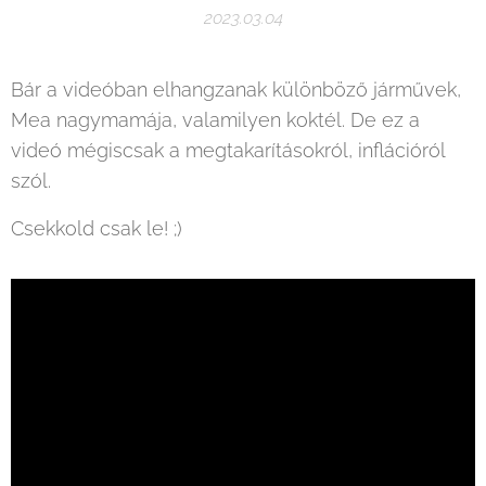
2023.03.04
Bár a videóban elhangzanak különböző járművek,
Mea nagymamája, valamilyen koktél. De ez a
videó mégiscsak a megtakarításokról, inflációról
szól.
Csekkold csak le! ;)