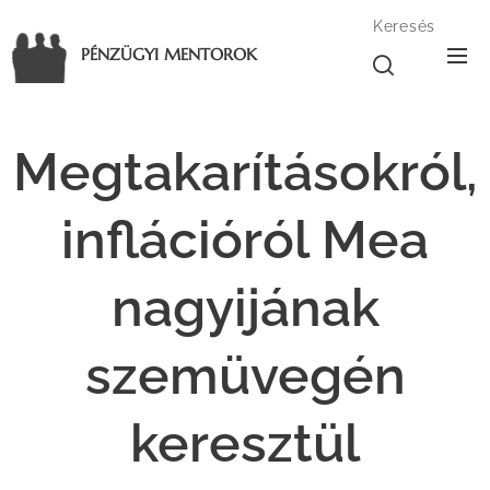
Keresés
PÉNZÜGYI MENTOROK
Megtakarításokról,
inflációról Mea
nagyijának
szemüvegén
keresztül